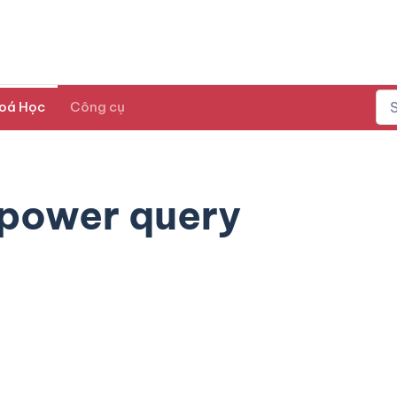
oá Học
Công cụ
 power query