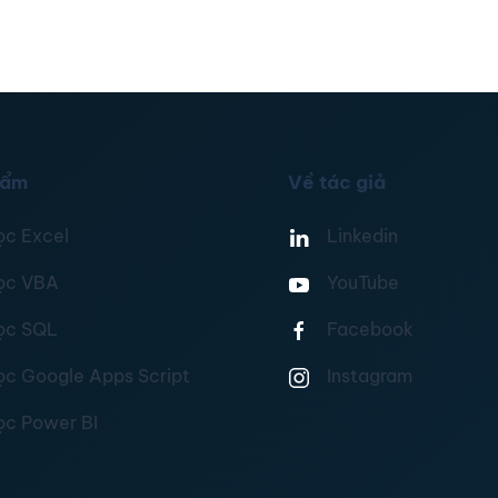
hẩm
Về tác giả
ọc Excel
Linkedin
ọc VBA
YouTube
ọc SQL
Facebook
ọc Google Apps Script
Instagram
ọc Power BI