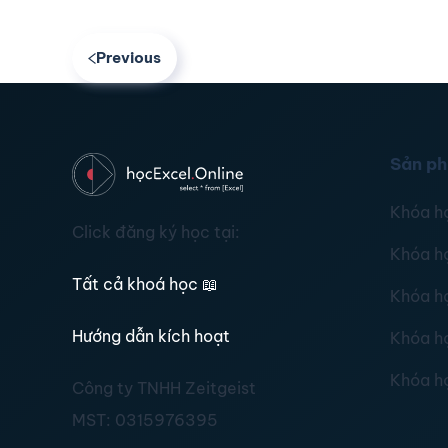
Previous
Sản p
Khóa h
Click đăng ký học tại:
Khóa h
Tất cả khoá học
📖
Khóa h
Hướng dẫn kích hoạt
Khóa h
Khóa h
Công ty TNHH Zeitgeist
MST:
0315976395