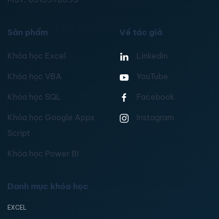
Sản phẩm
Về tác giả
Khóa học Excel
Linkedin
Khóa học VBA
YouTube
Khóa học SQL
Facebook
Khóa học Google Apps
Instagram
Script
Khóa học Power BI
Danh mục khóa học
EXCEL