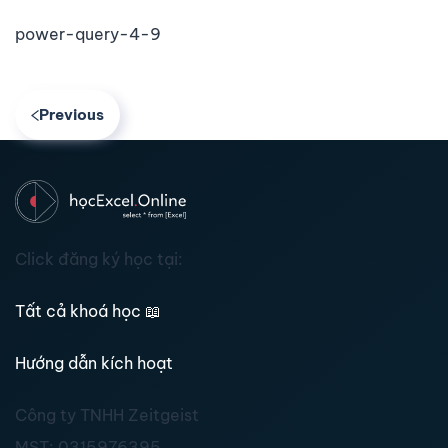
power-query-4-9
Previous
Click đăng ký học tại:
Tất cả khoá học
📖
Hướng dẫn kích hoạt
Công ty TNHH Zeitgeist
MST:
0315976395