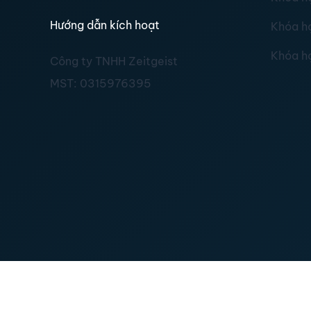
Hướng dẫn kích hoạt
Khóa h
Khóa h
Công ty TNHH Zeitgeist
MST:
0315976395