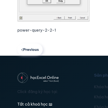
power-query-2-2-1
Previous
Sản p
Khóa h
Click đăng ký học tại:
Khóa h
Tất cả khoá học
📖
Khóa h