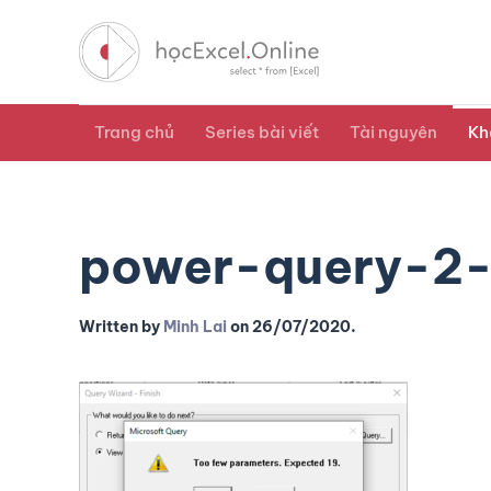
Trang chủ
Series bài viết
Tài nguyên
Kh
power-query-2-
Written by
Minh Lai
on
26/07/2020
.