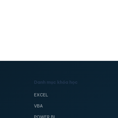
Danh mục khóa học
EXCEL
VBA
POWER BI