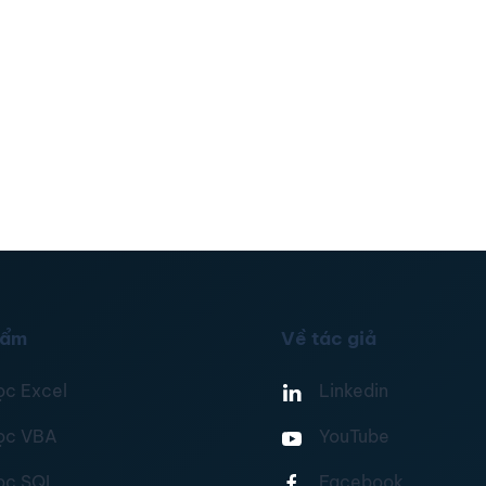
hẩm
Về tác giả
ọc Excel
Linkedin
ọc VBA
YouTube
ọc SQL
Facebook