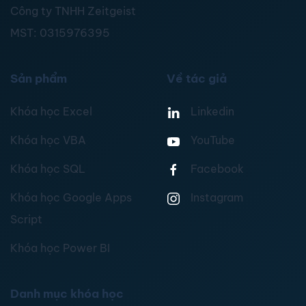
Công ty TNHH Zeitgeist
MST:
0315976395
Sản phẩm
Về tác giả
Khóa học Excel
Linkedin
Khóa học VBA
YouTube
Khóa học SQL
Facebook
Khóa học Google Apps
Instagram
Script
Khóa học Power BI
Danh mục khóa học