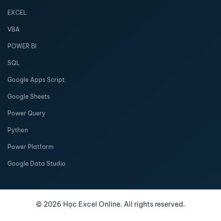
EXCEL
VBA
POWER BI
SQL
Google Apps Script
Google Sheets
Power Query
Python
Power Platform
Google Data Studio
©
2026
Học Excel Online. All rights reserved.