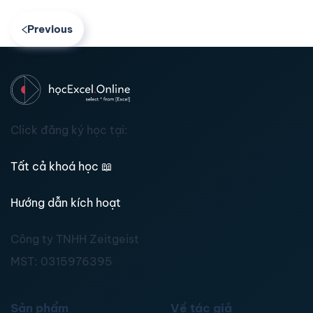
Previous
Click đăng ký học tại:
Tất cả khoá học
📖
Hướng dẫn kích hoạt
Công ty TNHH Zeitgeist
MST:
0315976395
Sản phẩm
Về tác giả