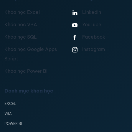
Khóa học Excel
Linkedin
Khóa học VBA
YouTube
Khóa học SQL
Facebook
Khóa học Google Apps
Instagram
Script
Khóa học Power BI
Danh mục khóa học
EXCEL
VBA
POWER BI