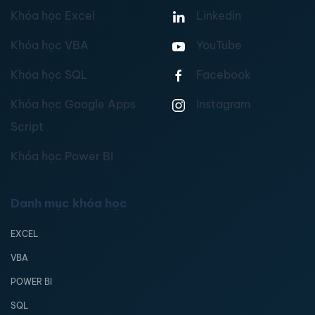
Khóa học Excel
Linkedin
Khóa học VBA
YouTube
Khóa học SQL
Facebook
Khóa học Google Apps
Instagram
Script
Khóa học Power BI
Danh mục khóa học
EXCEL
VBA
POWER BI
SQL