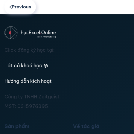
Previous
Click đăng ký học tại:
Tất cả khoá học
📖
Hướng dẫn kích hoạt
Công ty TNHH Zeitgeist
MST:
0315976395
Sản phẩm
Về tác giả