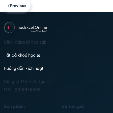
Previous
Click đăng ký học tại:
Tất cả khoá học
📖
Hướng dẫn kích hoạt
Công ty TNHH Zeitgeist
MST:
0315976395
Sản phẩm
Về tác giả