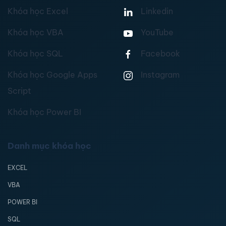
Khóa học Excel
Linkedin
Khóa học VBA
YouTube
Khóa học SQL
Facebook
Khóa học Google Apps
Instagram
Script
Khóa học Power BI
Danh mục khóa học
EXCEL
VBA
POWER BI
SQL