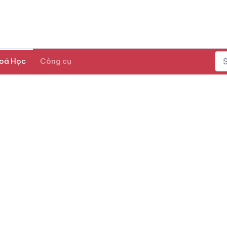
oá Học
Công cụ