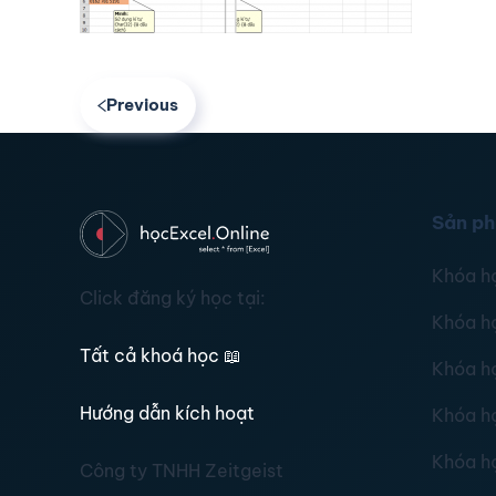
Previous
Sản p
Khóa h
Click đăng ký học tại:
Khóa h
Tất cả khoá học
📖
Khóa h
Hướng dẫn kích hoạt
Khóa h
Khóa h
Công ty TNHH Zeitgeist