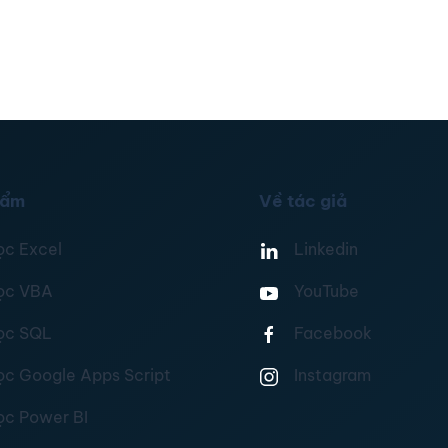
hẩm
Về tác giả
ọc Excel
Linkedin
ọc VBA
YouTube
ọc SQL
Facebook
ọc Google Apps Script
Instagram
ọc Power BI