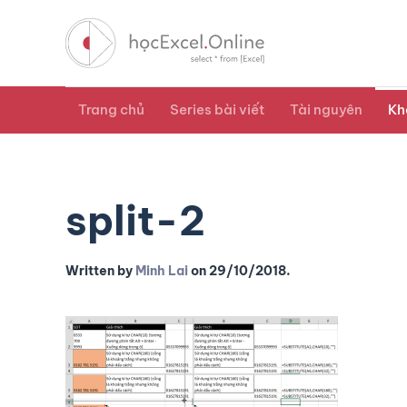
Trang chủ
Series bài viết
Tài nguyên
Kh
split-2
Written by
Minh Lai
on
29/10/2018
.