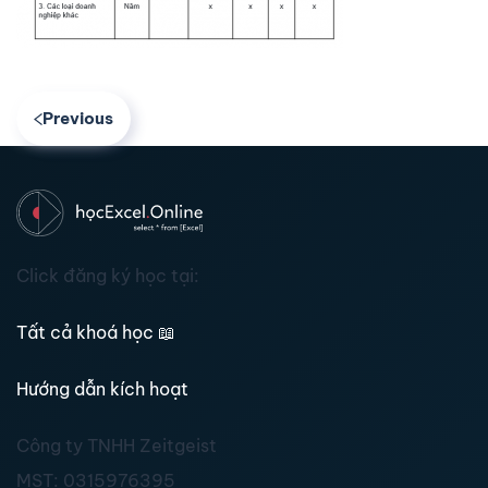
Previous
Click đăng ký học tại:
Tất cả khoá học
📖
Hướng dẫn kích hoạt
Công ty TNHH Zeitgeist
MST:
0315976395