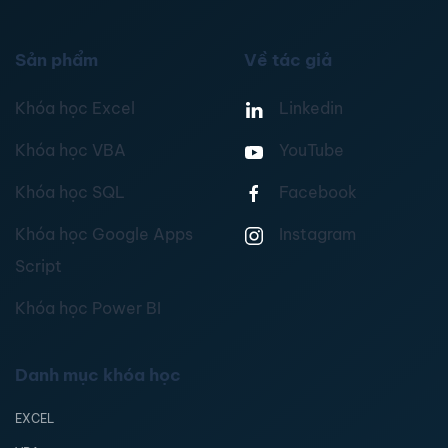
Sản phẩm
Về tác giả
Khóa học Excel
Linkedin
Khóa học VBA
YouTube
Khóa học SQL
Facebook
Khóa học Google Apps
Instagram
Script
Khóa học Power BI
Danh mục khóa học
EXCEL