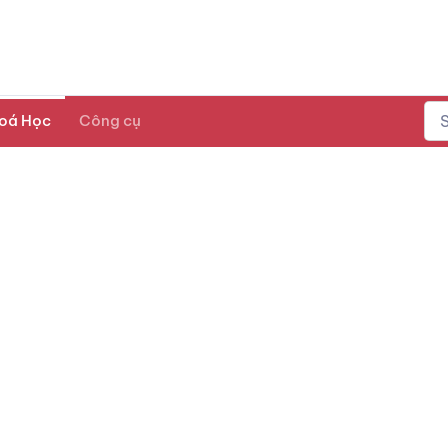
oá Học
Công cụ