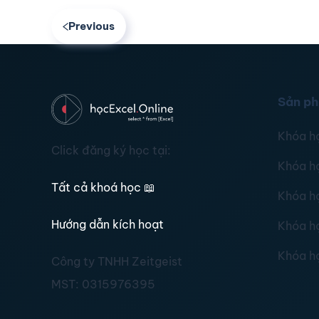
Previous
Sản p
Khóa h
Click đăng ký học tại:
Khóa h
Tất cả khoá học
📖
Khóa h
Hướng dẫn kích hoạt
Khóa h
Khóa h
Công ty TNHH Zeitgeist
MST:
0315976395