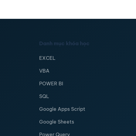
Danh mục khóa học
EXCEL
VBA
POWER BI
SQL
Google Apps Script
Google Sheets
Power Query