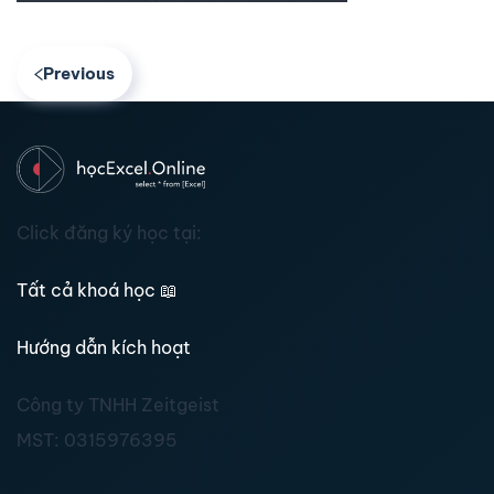
Previous
Click đăng ký học tại:
Tất cả khoá học
📖
Hướng dẫn kích hoạt
Công ty TNHH Zeitgeist
MST:
0315976395