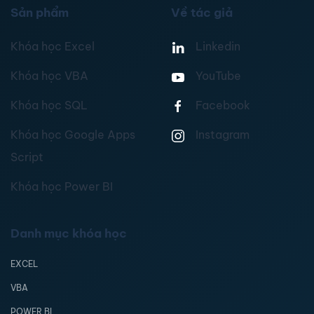
Sản phẩm
Về tác giả
Khóa học Excel
Linkedin
Khóa học VBA
YouTube
Khóa học SQL
Facebook
Khóa học Google Apps
Instagram
Script
Khóa học Power BI
Danh mục khóa học
EXCEL
VBA
POWER BI