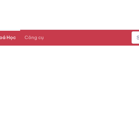
oá Học
Công cụ