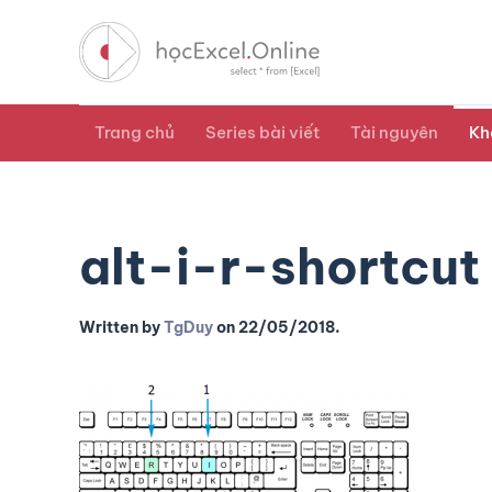
Trang chủ
Series bài viết
Tài nguyên
Kh
alt-i-r-shortcut
Written by
TgDuy
on
22/05/2018
.