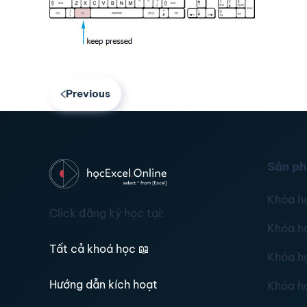
Previous
Sản p
Khóa h
Click đăng ký học tại:
Khóa h
Tất cả khoá học
📖
Khóa h
Hướng dẫn kích hoạt
Khóa h