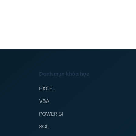
Danh mục khóa học
EXCEL
VBA
POWER BI
SQL