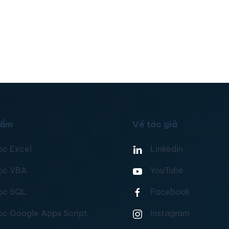
hẩm
Về tác giả
ọc Excel
Linkedin
ọc VBA
YouTube
ọc SQL
Facebook
ọc Google Apps Script
Instagram