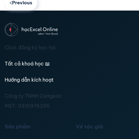
Previous
Click đăng ký học tại:
Tất cả khoá học
📖
Hướng dẫn kích hoạt
Công ty TNHH Zeitgeist
MST:
0315976395
Sản phẩm
Về tác giả