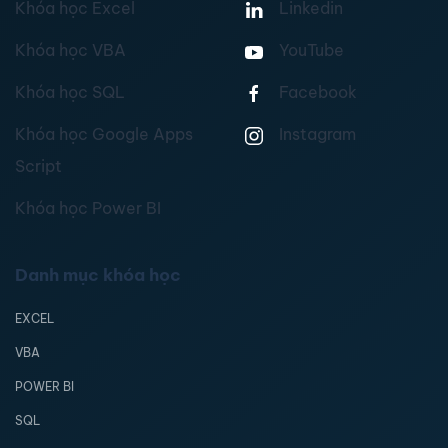
Khóa học Excel
Linkedin
Khóa học VBA
YouTube
Khóa học SQL
Facebook
Khóa học Google Apps
Instagram
Script
Khóa học Power BI
Danh mục khóa học
EXCEL
VBA
POWER BI
SQL