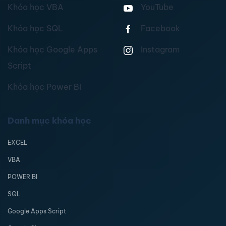
Khóa học VBA
YouTube
Khóa học SQL
Facebook
Khóa học Google Apps
Instagram
Script
Khóa học Power BI
Danh mục khóa học
EXCEL
VBA
POWER BI
SQL
Google Apps Script