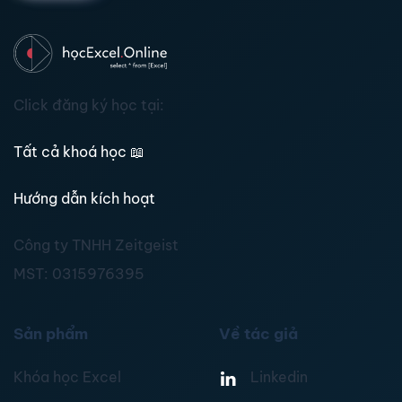
Click đăng ký học tại:
Tất cả khoá học
📖
Hướng dẫn kích hoạt
Công ty TNHH Zeitgeist
MST:
0315976395
Sản phẩm
Về tác giả
Khóa học Excel
Linkedin