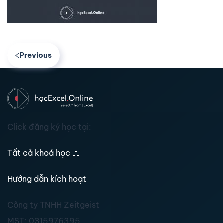
Previous
Click đăng ký học tại:
Tất cả khoá học
📖
Hướng dẫn kích hoạt
Công ty TNHH Zeitgeist
MST:
0315976395