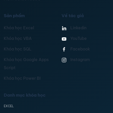
Sản phẩm
Về tác giả
Khóa học Excel
Linkedin
Khóa học VBA
YouTube
Khóa học SQL
Facebook
Khóa học Google Apps
Instagram
Script
Khóa học Power BI
Danh mục khóa học
EXCEL