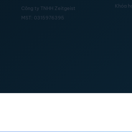
Khóa h
Công ty TNHH Zeitgeist
MST:
0315976395