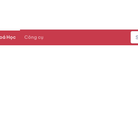
oá Học
Công cụ