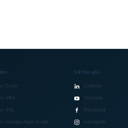
hẩm
Về tác giả
ọc Excel
Linkedin
ọc VBA
YouTube
ọc SQL
Facebook
ọc Google Apps Script
Instagram