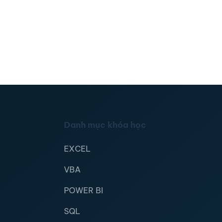
Danh mục khóa học
EXCEL
VBA
POWER BI
SQL