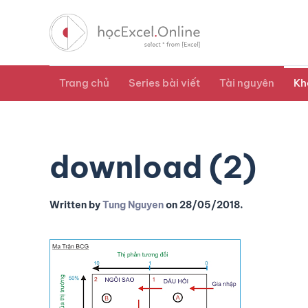
Trang chủ
Series bài viết
Tài nguyên
Kh
download (2)
Written by
Tung Nguyen
on
28/05/2018
.