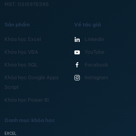
MST:
0315976395
Sản phẩm
Về tác giả
Khóa học Excel
Linkedin
Khóa học VBA
YouTube
Khóa học SQL
Facebook
Khóa học Google Apps
Instagram
Script
Khóa học Power BI
Danh mục khóa học
EXCEL