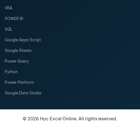
VBA
POWER BI
SQL
Google Apps Script
Google Sheets
Power Query
Python
Power Platform
Google Data Studio
©
2026
Học Excel Online. All rights reserved.