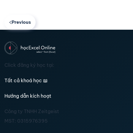
Previous
Click đăng ký học tại:
Tất cả khoá học
📖
Hướng dẫn kích hoạt
Công ty TNHH Zeitgeist
MST:
0315976395