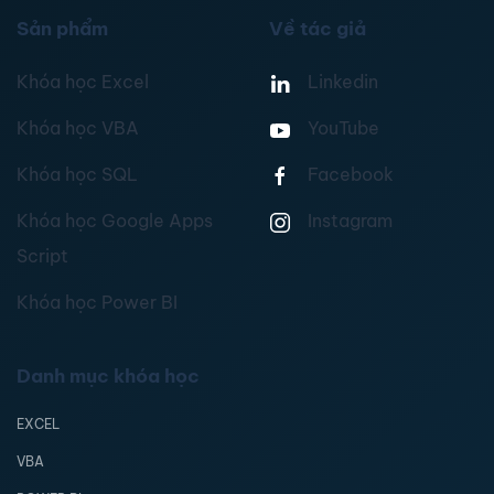
Sản phẩm
Về tác giả
Khóa học Excel
Linkedin
Khóa học VBA
YouTube
Khóa học SQL
Facebook
Khóa học Google Apps
Instagram
Script
Khóa học Power BI
Danh mục khóa học
EXCEL
VBA