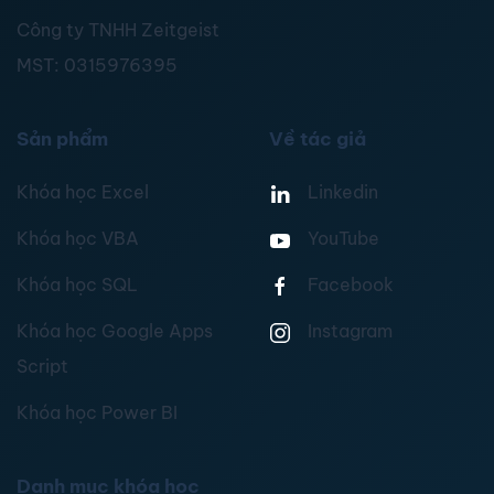
Công ty TNHH Zeitgeist
MST:
0315976395
Sản phẩm
Về tác giả
Khóa học Excel
Linkedin
Khóa học VBA
YouTube
Khóa học SQL
Facebook
Khóa học Google Apps
Instagram
Script
Khóa học Power BI
Danh mục khóa học