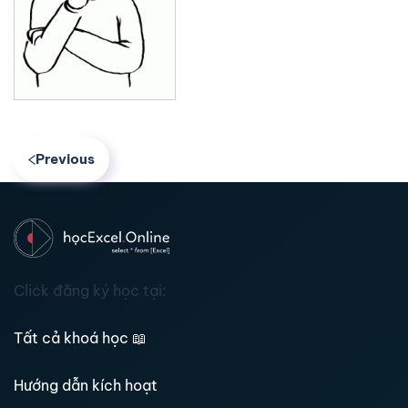
Previous
Click đăng ký học tại:
Tất cả khoá học
📖
Hướng dẫn kích hoạt