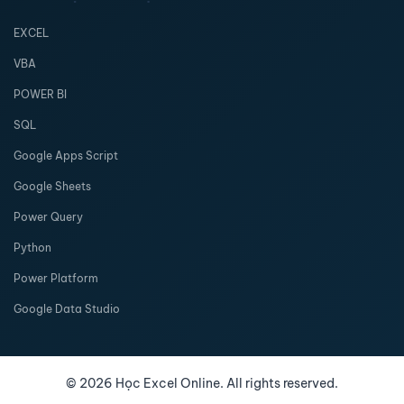
EXCEL
VBA
POWER BI
SQL
Google Apps Script
Google Sheets
Power Query
Python
Power Platform
Google Data Studio
©
2026
Học Excel Online. All rights reserved.