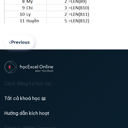
Previous
Click đăng ký học tại:
Tất cả khoá học
📖
Hướng dẫn kích hoạt