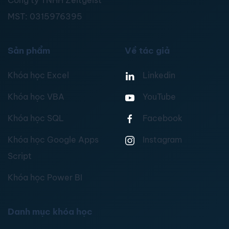
Công ty TNHH Zeitgeist
MST:
0315976395
Sản phẩm
Về tác giả
Khóa học Excel
Linkedin
Khóa học VBA
YouTube
Khóa học SQL
Facebook
Khóa học Google Apps
Instagram
Script
Khóa học Power BI
Danh mục khóa học