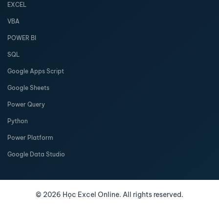
EXCEL
VBA
POWER BI
SQL
Google Apps Script
Google Sheets
Power Query
Python
Power Platform
Google Data Studio
©
2026
Học Excel Online. All rights reserved.