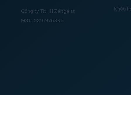
Khóa h
Công ty TNHH Zeitgeist
MST:
0315976395