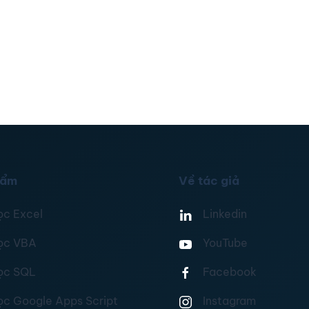
hẩm
Về tác giả
ọc Excel
Linkedin
ọc VBA
YouTube
ọc SQL
Facebook
ọc Google Apps Script
Instagram