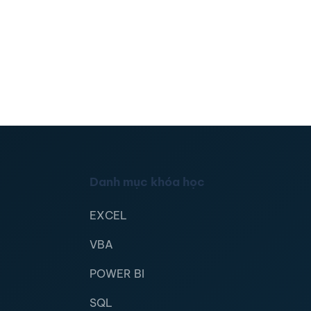
Danh mục khóa học
EXCEL
VBA
POWER BI
SQL