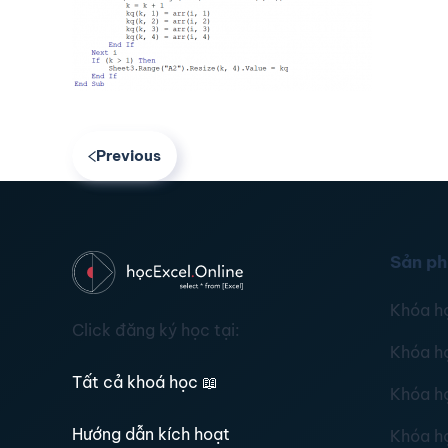
Previous
Sản p
Khóa h
Click đăng ký học tại:
Khóa h
Tất cả khoá học
📖
Khóa h
Hướng dẫn kích hoạt
Khóa h