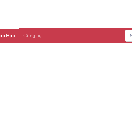
oá Học
Công cụ