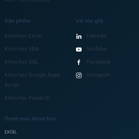
MST:
0315976395
Sản phẩm
Về tác giả
Khóa học Excel
Linkedin
Khóa học VBA
YouTube
Khóa học SQL
Facebook
Khóa học Google Apps
Instagram
Script
Khóa học Power BI
Danh mục khóa học
EXCEL