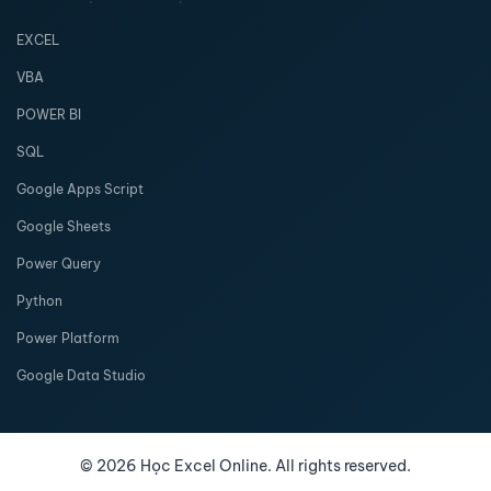
EXCEL
VBA
POWER BI
SQL
Google Apps Script
Google Sheets
Power Query
Python
Power Platform
Google Data Studio
©
2026
Học Excel Online. All rights reserved.