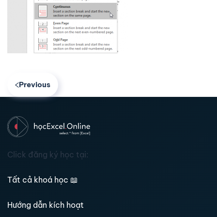
Previous
Click đăng ký học tại:
Tất cả khoá học
📖
Hướng dẫn kích hoạt