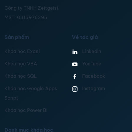
Công ty TNHH Zeitgeist
MST:
0315976395
Sản phẩm
Về tác giả
Khóa học Excel
Linkedin
Khóa học VBA
YouTube
Khóa học SQL
Facebook
Khóa học Google Apps
Instagram
Script
Khóa học Power BI
Danh mục khóa học