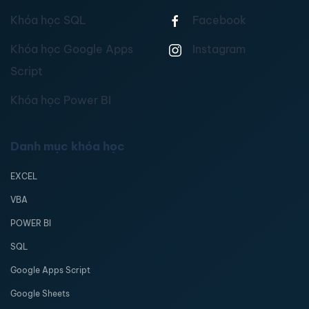
Khóa học SQL
Facebook
Khóa học Google Apps
Instagram
Script
Khóa học Power BI
Danh mục khóa học
EXCEL
VBA
POWER BI
SQL
Google Apps Script
Google Sheets