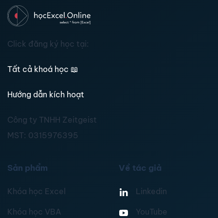
Click đăng ký học tại:
Tất cả khoá học
📖
Hướng dẫn kích hoạt
Công ty TNHH Zeitgeist
MST:
0315976395
Sản phẩm
Về tác giả
Khóa học Excel
Linkedin
Khóa học VBA
YouTube