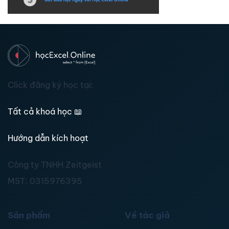
Click đăng ký học tại:
Tất cả khoá học
📖
Hướng dẫn kích hoạt
Công ty TNHH Zeitgeist
MST:
0315976395
Sản phẩm
Về tác giả