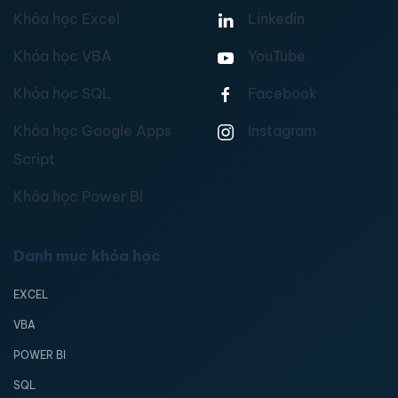
Khóa học Excel
Linkedin
Khóa học VBA
YouTube
Khóa học SQL
Facebook
Khóa học Google Apps
Instagram
Script
Khóa học Power BI
Danh mục khóa học
EXCEL
VBA
POWER BI
SQL