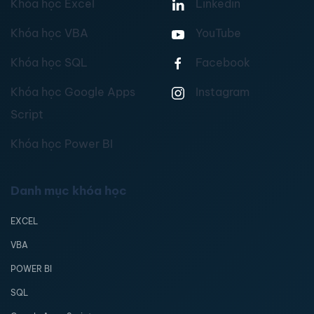
Khóa học Excel
Linkedin
Khóa học VBA
YouTube
Khóa học SQL
Facebook
Khóa học Google Apps
Instagram
Script
Khóa học Power BI
Danh mục khóa học
EXCEL
VBA
POWER BI
SQL