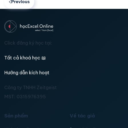
Previous
Click đăng ký học tại:
Tất cả khoá học
📖
Hướng dẫn kích hoạt
Công ty TNHH Zeitgeist
MST:
0315976395
Sản phẩm
Về tác giả