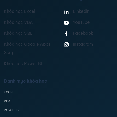
Khóa học Excel
Linkedin
Khóa học VBA
YouTube
Khóa học SQL
Facebook
Khóa học Google Apps
Instagram
Script
Khóa học Power BI
Danh mục khóa học
EXCEL
VBA
POWER BI