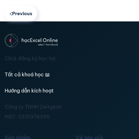
Previous
Click đăng ký học tại:
Tất cả khoá học
📖
Hướng dẫn kích hoạt
Công ty TNHH Zeitgeist
MST:
0315976395
Sản phẩm
Về tác giả