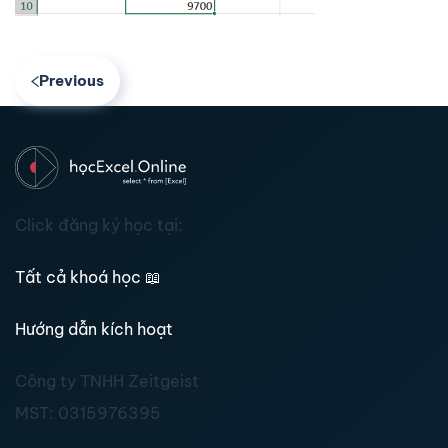
Previous
Click đăng ký học tại:
Tất cả khoá học
📖
Hướng dẫn kích hoạt
Công ty TNHH Zeitgeist
MST:
0315976395