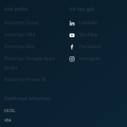
Sản phẩm
Về tác giả
Khóa học Excel
Linkedin
Khóa học VBA
YouTube
Khóa học SQL
Facebook
Khóa học Google Apps
Instagram
Script
Khóa học Power BI
Danh mục khóa học
EXCEL
VBA