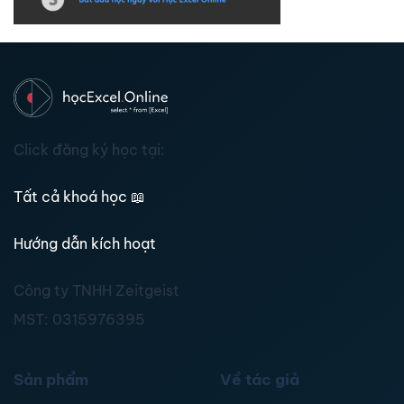
Click đăng ký học tại:
Tất cả khoá học
📖
Hướng dẫn kích hoạt
Công ty TNHH Zeitgeist
MST:
0315976395
Sản phẩm
Về tác giả