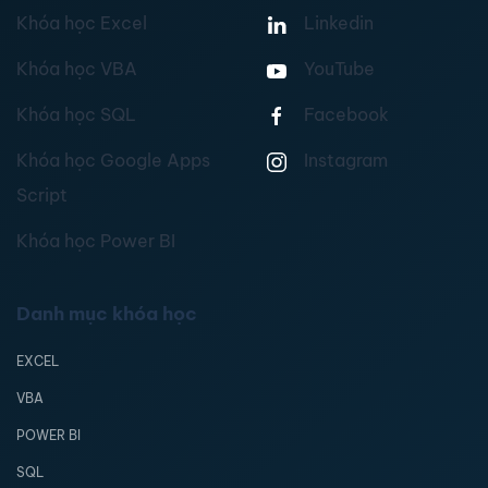
Khóa học Excel
Linkedin
Khóa học VBA
YouTube
Khóa học SQL
Facebook
Khóa học Google Apps
Instagram
Script
Khóa học Power BI
Danh mục khóa học
EXCEL
VBA
POWER BI
SQL