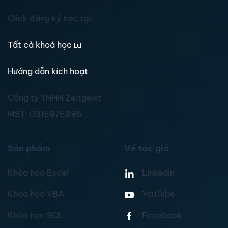
Click đăng ký học tại:
Tất cả khoá học
📖
Hướng dẫn kích hoạt
Công ty TNHH Zeitgeist
MST:
0315976395
Sản phẩm
Về tác giả
Khóa học Excel
Linkedin
Khóa học VBA
YouTube
Khóa học SQL
Facebook