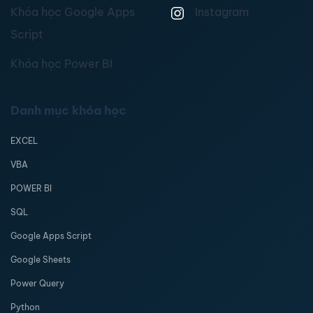
Khóa học Google Apps
Instagram
Script
Khóa học Power BI
Danh mục khóa học
EXCEL
VBA
POWER BI
SQL
Google Apps Script
Google Sheets
Power Query
Python