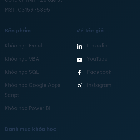
MST:
0315976395
Sản phẩm
Về tác giả
Khóa học Excel
Linkedin
Khóa học VBA
YouTube
Khóa học SQL
Facebook
Khóa học Google Apps
Instagram
Script
Khóa học Power BI
Danh mục khóa học