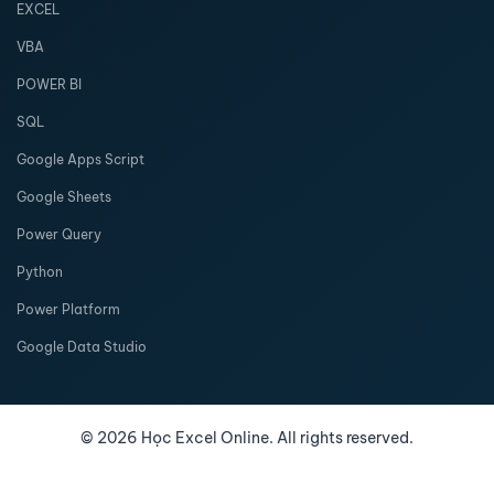
EXCEL
VBA
POWER BI
SQL
Google Apps Script
Google Sheets
Power Query
Python
Power Platform
Google Data Studio
©
2026
Học Excel Online. All rights reserved.