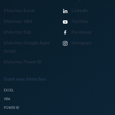
Khóa học Excel
Linkedin
Khóa học VBA
YouTube
Khóa học SQL
Facebook
Khóa học Google Apps
Instagram
Script
Khóa học Power BI
Danh mục khóa học
EXCEL
VBA
POWER BI