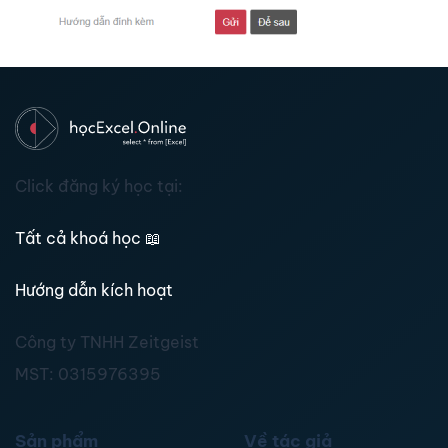
Click đăng ký học tại:
Tất cả khoá học
📖
Hướng dẫn kích hoạt
Công ty TNHH Zeitgeist
MST:
0315976395
Sản phẩm
Về tác giả