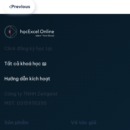
Previous
Click đăng ký học tại:
Tất cả khoá học
📖
Hướng dẫn kích hoạt
Công ty TNHH Zeitgeist
MST:
0315976395
Sản phẩm
Về tác giả