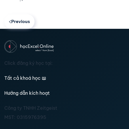
Previous
Click đăng ký học tại:
Tất cả khoá học
📖
Hướng dẫn kích hoạt
Công ty TNHH Zeitgeist
MST:
0315976395