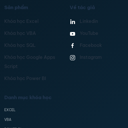
Sản phẩm
Về tác giả
Khóa học Excel
Linkedin
Khóa học VBA
YouTube
Khóa học SQL
Facebook
Khóa học Google Apps
Instagram
Script
Khóa học Power BI
Danh mục khóa học
EXCEL
VBA