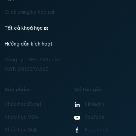
Click đăng ký học tại:
Tất cả khoá học
📖
Hướng dẫn kích hoạt
Công ty TNHH Zeitgeist
MST:
0315976395
Sản phẩm
Về tác giả
Khóa học Excel
Linkedin
Khóa học VBA
YouTube
Khóa học SQL
Facebook