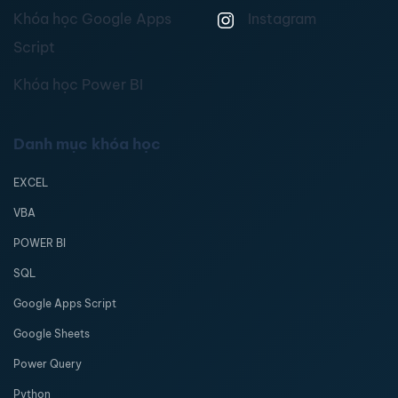
Khóa học Google Apps
Instagram
Script
Khóa học Power BI
Danh mục khóa học
EXCEL
VBA
POWER BI
SQL
Google Apps Script
Google Sheets
Power Query
Python