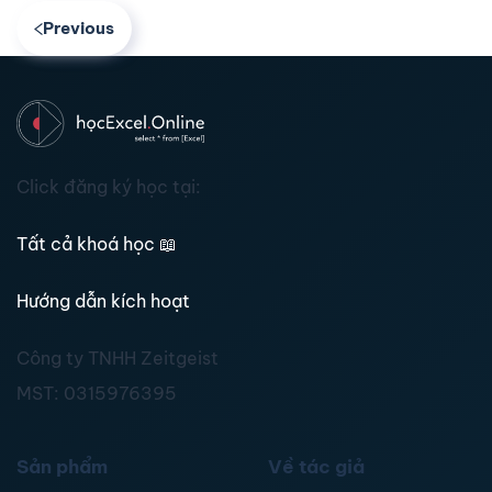
Previous
Click đăng ký học tại:
Tất cả khoá học
📖
Hướng dẫn kích hoạt
Công ty TNHH Zeitgeist
MST:
0315976395
Sản phẩm
Về tác giả