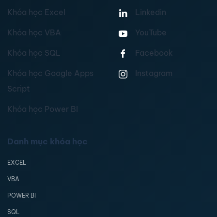
Khóa học Excel
Linkedin
Khóa học VBA
YouTube
Khóa học SQL
Facebook
Khóa học Google Apps
Instagram
Script
Khóa học Power BI
Danh mục khóa học
EXCEL
VBA
POWER BI
SQL