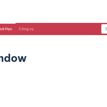
oá Học
Công cụ
indow