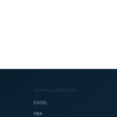
Danh mục khóa học
EXCEL
VBA