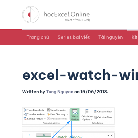
Trang chủ
Series bài viết
Tài nguyên
Kh
excel-watch-w
Written by
Tung Nguyen
on
15/06/2018
.