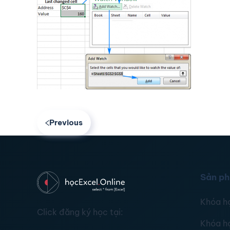
Previous
Sản p
Khóa h
Click đăng ký học tại:
Khóa h