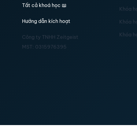
Tất cả khoá học
📖
Khóa h
Hướng dẫn kích hoạt
Khóa h
Khóa h
Công ty TNHH Zeitgeist
MST:
0315976395