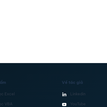
hẩm
Về tác giả
ọc Excel
Linkedin
ọc VBA
YouTube