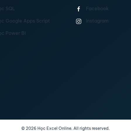
ọc SQL
Facebook
ọc Google Apps Script
Instagram
ọc Power BI
©
2026
Học Excel Online. All rights reserved.