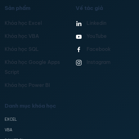
Sản phẩm
Về tác giả
Khóa học Excel
Linkedin
Khóa học VBA
YouTube
Khóa học SQL
Facebook
Khóa học Google Apps
Instagram
Script
Khóa học Power BI
Danh mục khóa học
EXCEL
VBA