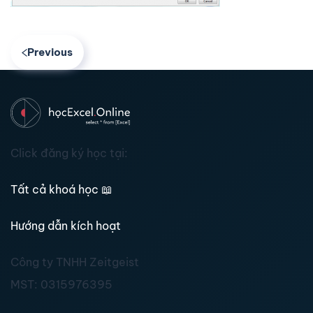
Previous
Click đăng ký học tại:
Tất cả khoá học
📖
Hướng dẫn kích hoạt
Công ty TNHH Zeitgeist
MST:
0315976395