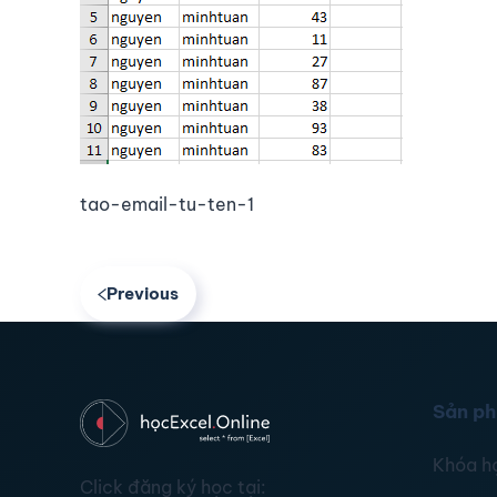
tao-email-tu-ten-1
Previous
Sản p
Khóa h
Click đăng ký học tại: