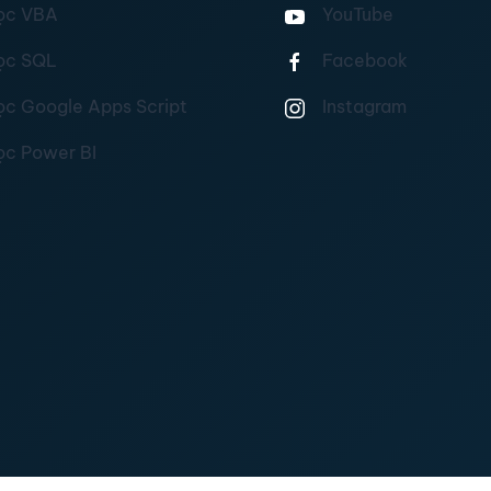
ọc VBA
YouTube
ọc SQL
Facebook
ọc Google Apps Script
Instagram
ọc Power BI