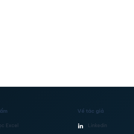
hẩm
Về tác giả
ọc Excel
Linkedin