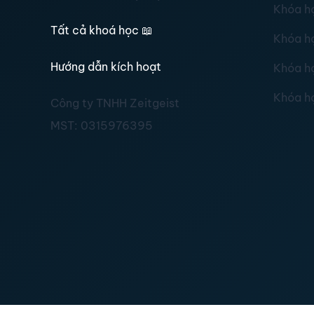
Khóa h
Tất cả khoá học
📖
Khóa h
Hướng dẫn kích hoạt
Khóa h
Khóa h
Công ty TNHH Zeitgeist
MST:
0315976395