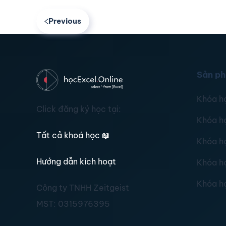
Previous
Sản p
Khóa h
Click đăng ký học tại:
Khóa h
Tất cả khoá học
📖
Khóa h
Hướng dẫn kích hoạt
Khóa h
Khóa h
Công ty TNHH Zeitgeist
MST:
0315976395