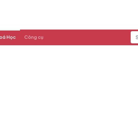
oá Học
Công cụ