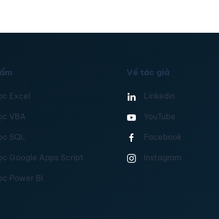
hẩm
Về tác giả
ọc Excel
Linkedin
ọc VBA
YouTube
ọc SQL
Facebook
ọc Google Apps Script
Instagram
ọc Power BI