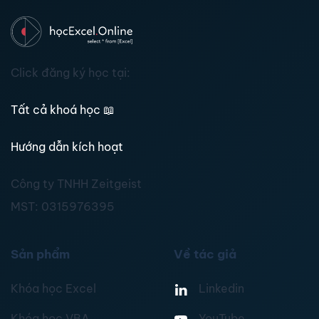
Click đăng ký học tại:
Tất cả khoá học
📖
Hướng dẫn kích hoạt
Công ty TNHH Zeitgeist
MST:
0315976395
Sản phẩm
Về tác giả
Khóa học Excel
Linkedin
Khóa học VBA
YouTube