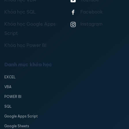
Khóa học SQL
Facebook
Khóa học Google Apps
Instagram
Script
Khóa học Power BI
Danh mục khóa học
EXCEL
VBA
POWER BI
SQL
Google Apps Script
Google Sheets