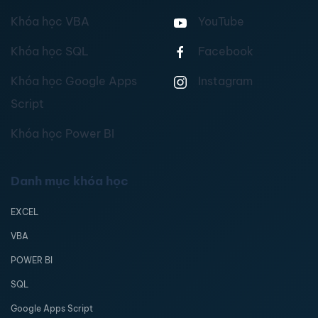
Khóa học VBA
YouTube
Khóa học SQL
Facebook
Khóa học Google Apps
Instagram
Script
Khóa học Power BI
Danh mục khóa học
EXCEL
VBA
POWER BI
SQL
Google Apps Script