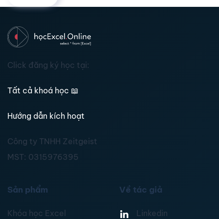
Click đăng ký học tại:
Tất cả khoá học
📖
Hướng dẫn kích hoạt
Công ty TNHH Zeitgeist
MST:
0315976395
Sản phẩm
Về tác giả
Khóa học Excel
Linkedin