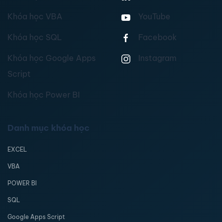
Khóa học VBA
YouTube
Khóa học SQL
Facebook
Khóa học Google Apps
Instagram
Script
Khóa học Power BI
Danh mục khóa học
EXCEL
VBA
POWER BI
SQL
Google Apps Script