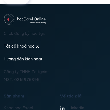
Click đăng ký học tại:
Tất cả khoá học
📖
Hướng dẫn kích hoạt
Công ty TNHH Zeitgeist
MST:
0315976395
Sản phẩm
Về tác giả
Khóa học Excel
Linkedin