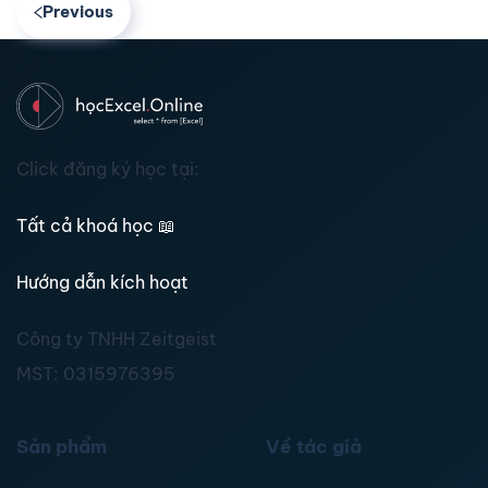
Previous
Click đăng ký học tại:
Tất cả khoá học
📖
Hướng dẫn kích hoạt
Công ty TNHH Zeitgeist
MST:
0315976395
Sản phẩm
Về tác giả