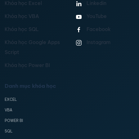
Khóa học Excel
Linkedin
Khóa học VBA
YouTube
Khóa học SQL
Facebook
Khóa học Google Apps
Instagram
Script
Khóa học Power BI
Danh mục khóa học
EXCEL
VBA
POWER BI
SQL