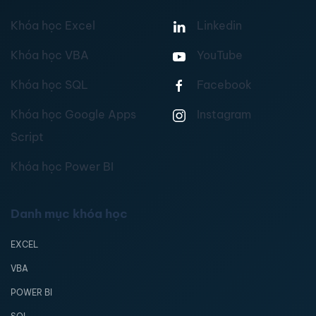
Khóa học Excel
Linkedin
Khóa học VBA
YouTube
Khóa học SQL
Facebook
Khóa học Google Apps
Instagram
Script
Khóa học Power BI
Danh mục khóa học
EXCEL
VBA
POWER BI