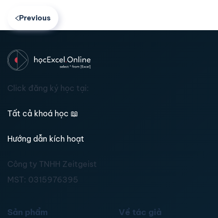
Previous
Click đăng ký học tại:
Tất cả khoá học
📖
Hướng dẫn kích hoạt
Công ty TNHH Zeitgeist
MST:
0315976395
Sản phẩm
Về tác giả