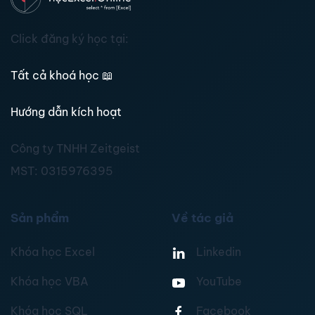
Click đăng ký học tại:
Tất cả khoá học
📖
Hướng dẫn kích hoạt
Công ty TNHH Zeitgeist
MST:
0315976395
Sản phẩm
Về tác giả
Khóa học Excel
Linkedin
Khóa học VBA
YouTube
Khóa học SQL
Facebook