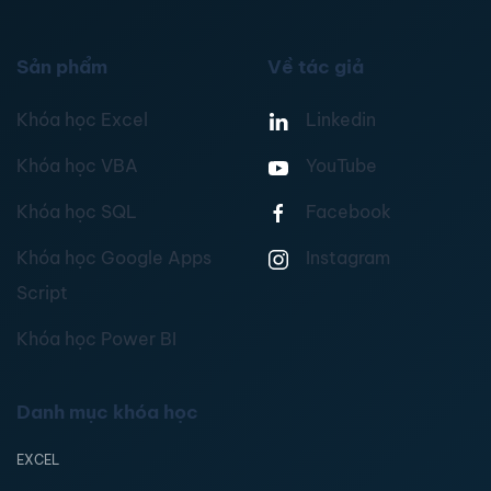
Sản phẩm
Về tác giả
Khóa học Excel
Linkedin
Khóa học VBA
YouTube
Khóa học SQL
Facebook
Khóa học Google Apps
Instagram
Script
Khóa học Power BI
Danh mục khóa học
EXCEL