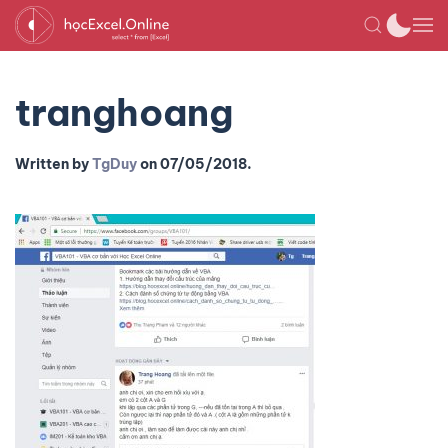
tranghoang
Written by
TgDuy
on
07/05/2018
.