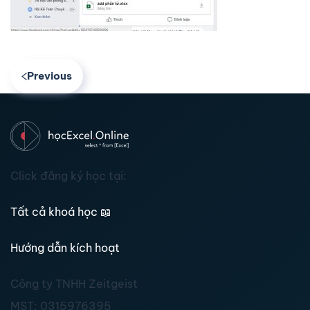
Previous
Click đăng ký học tại:
Tất cả khoá học
📖
Hướng dẫn kích hoạt
Công ty TNHH Zeitgeist
MST:
0315976395