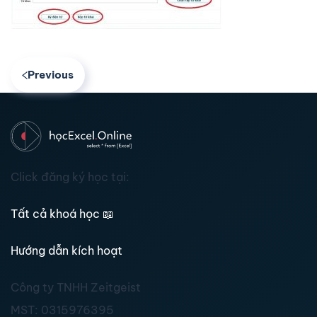
Previous
Click đăng ký học tại:
Tất cả khoá học
📖
Hướng dẫn kích hoạt
Công ty TNHH Zeitgeist
MST:
0315976395