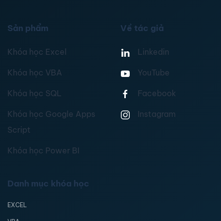
Sản phẩm
Về tác giả
Khóa học Excel
Linkedin
Khóa học VBA
YouTube
Khóa học SQL
Facebook
Khóa học Google Apps
Instagram
Script
Khóa học Power BI
Danh mục khóa học
EXCEL