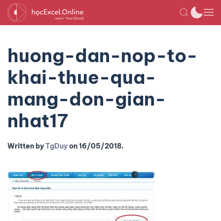
huong-dan-nop-to-
khai-thue-qua-
mang-don-gian-
nhat17
Written by
TgDuy
on
16/05/2018
.