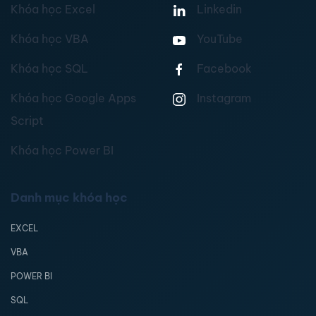
Khóa học Excel
Linkedin
Khóa học VBA
YouTube
Khóa học SQL
Facebook
Khóa học Google Apps
Instagram
Script
Khóa học Power BI
Danh mục khóa học
EXCEL
VBA
POWER BI
SQL