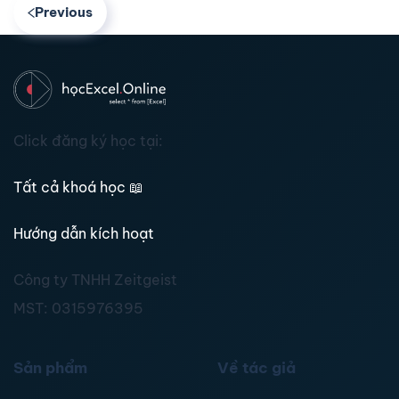
Previous
Click đăng ký học tại:
Tất cả khoá học
📖
Hướng dẫn kích hoạt
Công ty TNHH Zeitgeist
MST:
0315976395
Sản phẩm
Về tác giả