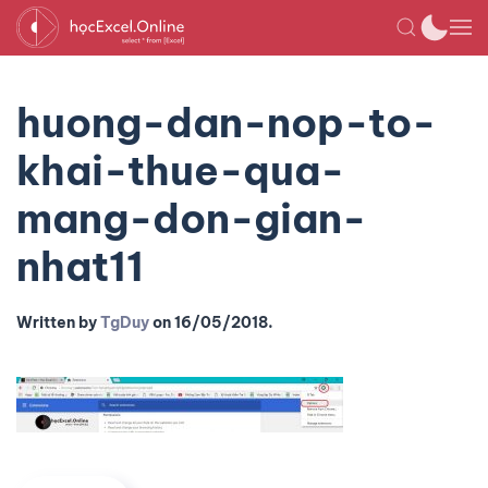
huong-dan-nop-to-
khai-thue-qua-
mang-don-gian-
nhat11
Written by
TgDuy
on
16/05/2018
.