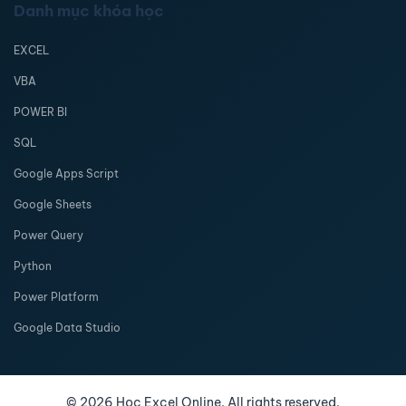
Danh mục khóa học
EXCEL
VBA
POWER BI
SQL
Google Apps Script
Google Sheets
Power Query
Python
Power Platform
Google Data Studio
©
2026
Học Excel Online. All rights reserved.