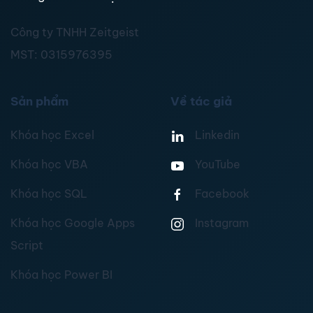
Công ty TNHH Zeitgeist
MST:
0315976395
Sản phẩm
Về tác giả
Khóa học Excel
Linkedin
Khóa học VBA
YouTube
Khóa học SQL
Facebook
Khóa học Google Apps
Instagram
Script
Khóa học Power BI