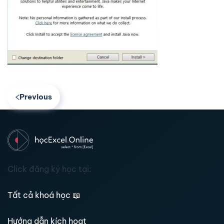
Previous
Click đăng ký học tại:
Tất cả khoá học
📖
Hướng dẫn kích hoạt