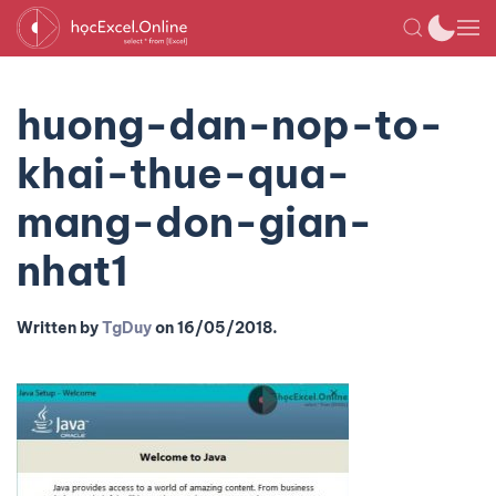
huong-dan-nop-to-
khai-thue-qua-
mang-don-gian-
nhat1
Written by
TgDuy
on
16/05/2018
.